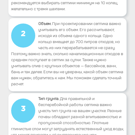
рекомендуется выбирать септики минимум на 10 колец,
желательно с тремя шахтами.
Объем.
При проектировании септика важно
учитывать его объем. Его рассчитывают,
2
исходя из объема одного кольца. Одно
кольцо вмещает до 700 литров отходов, но
часть из них перерабатывается не сразу.
Поэтому важно знать, сколько канализационных отходов в
среднем поступает в септик за сутки. Также нужно
учитывать слив с крупных объектов — бассейнов, ванн,
бань и так далее. Если вы не уверены, какой объем септика
вам нужен, обратитесь к нам. Мы поможем сделать точный
расчет.
Тип грунта.
Для правильной и
бесперебойной работы септика важно
3
учесть тип грунта на вашем участке. Разные
почвы обладают разной впитываемостью и
пропускной способностью. Плотные
глинистые слои могут затруднять естественный уход воды,
что может привести к её выплескиванию или