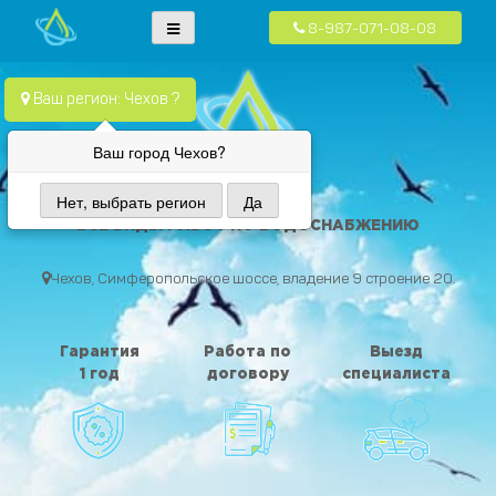
8-987-071-08-08
Skip
Водопровод — монтаж систем водоснабжения, отопления и
Компания Водопровод предлагает качественные услуги по монтажу
to
канализация.
систем водоснабжения, канализации и отопления в частных домах в
content
Ваш регион: Чехов ?
Москве и Московской области
Ваш город Чехов?
Нет, выбрать регион
Да
ВОДА ПРОВОД
ВСЕ ВИДЫ РАБОТ ПО ВОДОСНАБЖЕНИЮ
Чехов, Симферопольское шоссе, владение 9 строение 20.
Гарантия
Работа по
Выезд
1 год
договору
специалиста