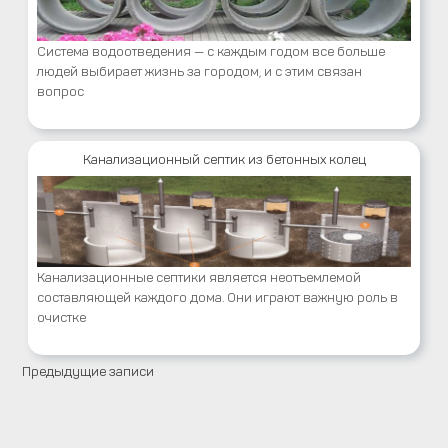
Система водоотведения — с каждым годом все больше
людей выбирает жизнь за городом, и с этим связан
вопрос
Канализационный септик из бетонных колец
Канализационные септики является неотъемлемой
составляющей каждого дома. Они играют важную роль в
очистке
Предыдущие записи
Навигация
по
записям