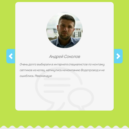
работаем с юридическими лицами.
Андрей Соколов
Очень долго выбирали в интернете специалистов по монтажу
септиков из колец, наткнулись на компанию Водопровод и не
ошиблись. Рекомендую