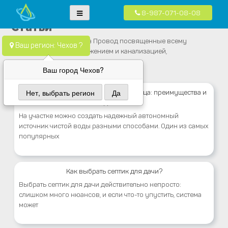
8-987-071-08-08
Skip
Водопровод — монтаж систем водоснабжения, отопления и
Компания Водопровод предлагает качественные услуги по монтажу
Статьи
to
канализация.
систем водоснабжения, канализации и отопления в частных домах в
Статьи от компании Вода Провод посвященные всему
content
Ваш регион: Чехов ?
Москве и Московской области
связанному с водоснабжением и канализацией,
Ваш город Чехов?
Нет, выбрать регион
Да
Бурение колодцев машиной под кольца: преимущества и
недостатки
На участке можно создать надежный автономный
источник чистой воды разными способами. Один из самых
популярных
Как выбрать септик для дачи?
Выбрать септик для дачи действительно непросто:
слишком много нюансов, и если что-то упустить, система
может