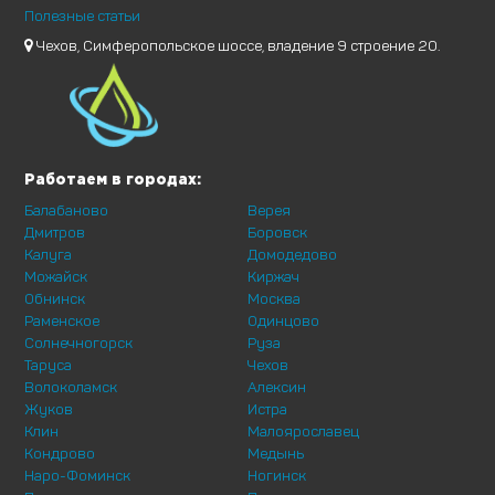
Полезные статьи
Чехов, Симферопольское шоссе, владение 9 строение 20.
Работаем в городах:
Балабаново
Верея
Дмитров
Боровск
Калуга
Домодедово
Можайск
Киржач
Обнинск
Москва
Раменское
Одинцово
Солнечногорск
Руза
Таруса
Чехов
Волоколамск
Алексин
Жуков
Истра
Клин
Малоярославец
Кондрово
Медынь
Наро-Фоминск
Ногинск