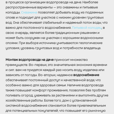
в процессе организации водопровода на даче. Наиболее
распространенные варианты — это скважины и питьевые
колодцы.
Скважина
позволяет добывать воду из подземных
слоев и подходит для участков с низким уровнем грунтовых
вод. Она обеспечивает стабильный и надежный поток воды, что
важно для постоянного водоснабжения.
Питьевой колодец
, в
свою очередь, является более традиционным решением и
может быть сооружен на участках с хорошими водоносными
слоями. При выборе источника учитываются геологические
условия, уровень грунтовых вод и потребности владельца.
Монтаж водопровода на даче
приносит множество
преимуществ. Во-первых, это значительная экономия времени
и сил: вам не придется каждый раз носить воду издалека или
зависеть от погоды. Во-вторых, надежное
водоснабжение
обеспечивает постоянный доступ к качественной воде, что
особенно важно для здоровья семьи. Наличие водопровода
также повышает комфорт проживания, позволяя без проблем
поливать огород, ухаживать за растениями и выполнять другие
хозяйственные работы. Более того, дом с установленной
системой водоснабжения становится более привлекательным
для потенциальных покупателей, что повышает его рыночную