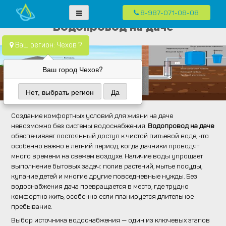
8-987-071-08-08
Skip
Водопровод — монтаж систем водоснабжения, отопления и
Компания Водопровод предлагает качественные услуги по монтажу
Водопровод на даче
to
канализация.
систем водоснабжения, канализации и отопления в частных домах в
content
Ваш регион: Чехов ?
Москве и Московской области
Ваш город Чехов?
Нет, выбрать регион
Да
Создание комфортных условий для жизни на даче
невозможно без системы водоснабжения.
Водопровод на даче
обеспечивает постоянный доступ к чистой питьевой воде, что
особенно важно в летний период, когда дачники проводят
много времени на свежем воздухе. Наличие воды упрощает
выполнение бытовых задач: полив растений, мытье посуды,
купание детей и многие другие повседневные нужды. Без
водоснабжения дача превращается в место, где трудно
комфортно жить, особенно если планируется длительное
пребывание.
Выбор источника водоснабжения — один из ключевых этапов