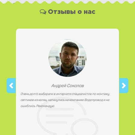
Какая у Вас форма оплаты ?
Отзывы о нас
Вы можете оплатить наши услуги и необходимые
материалы любым удобным для Вас способом, как
наличной, так и безналичной формой платежа. Так же мы
работаем с юридическими лицами.
Андрей Соколов
Очень долго выбирали в интернете специалистов по монтажу
септиков из колец, наткнулись на компанию Водопровод и не
ошиблись. Рекомендую