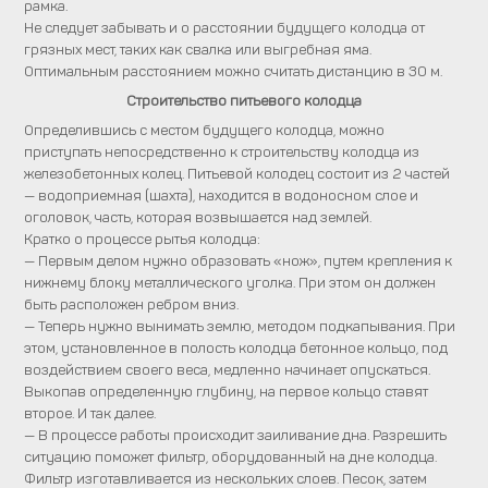
рамка.
Не следует забывать и о расстоянии будущего колодца от
грязных мест, таких как свалка или выгребная яма.
Оптимальным расстоянием можно считать дистанцию в 30 м.
Строительство питьевого колодца
Определившись с местом будущего колодца, можно
приступать непосредственно к строительству колодца из
железобетонных колец. Питьевой колодец состоит из 2 частей
— водоприемная (шахта), находится в водоносном слое и
оголовок, часть, которая возвышается над землей.
Кратко о процессе рытья колодца:
— Первым делом нужно образовать «нож», путем крепления к
нижнему блоку металлического уголка. При этом он должен
быть расположен ребром вниз.
— Теперь нужно вынимать землю, методом подкапывания. При
этом, установленное в полость колодца бетонное кольцо, под
воздействием своего веса, медленно начинает опускаться.
Выкопав определенную глубину, на первое кольцо ставят
второе. И так далее.
— В процессе работы происходит заиливание дна. Разрешить
ситуацию поможет фильтр, оборудованный на дне колодца.
Фильтр изготавливается из нескольких слоев. Песок, затем