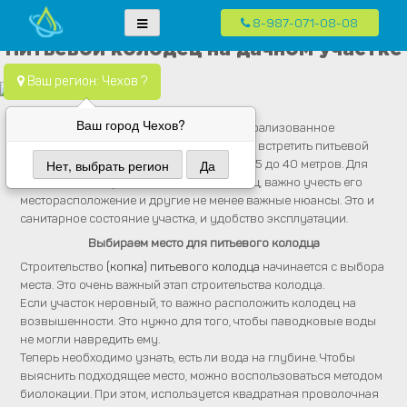
8-987-071-08-08
Skip
Водопровод — монтаж систем водоснабжения, отопления и
Компания Водопровод предлагает качественные услуги по монтажу
Питьевой колодец на дачном участке
to
канализация.
систем водоснабжения, канализации и отопления в частных домах в
content
Ваш регион: Чехов ?
Москве и Московской области
Ваш город Чехов?
На дачных участках, где отсутствует централизованное
водоснабжение, достаточно часто можно встретить питьевой
колодец. Его глубина может достигать от 5 до 40 метров. Для
Нет, выбрать регион
Да
того, чтобы построить (выкопать) колодец, важно учесть его
месторасположение и другие не менее важные нюансы. Это и
санитарное состояние участка, и удобство эксплуатации.
Выбираем место для питьевого колодца
Строительство
(копка) питьевого колодца
начинается с выбора
места. Это очень важный этап строительства колодца.
Если участок неровный, то важно расположить колодец на
возвышенности. Это нужно для того, чтобы паводковые воды
не могли навредить ему.
Теперь необходимо узнать, есть ли вода на глубине. Чтобы
выяснить подходящее место, можно воспользоваться методом
биолокации. При этом, используется квадратная проволочная