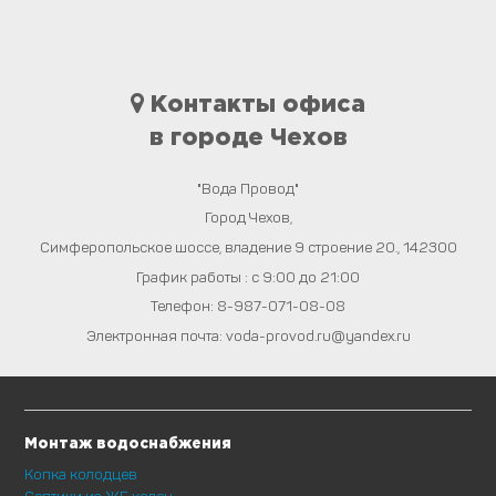
Контакты офиса
в городе Чехов
"Вода Провод"
Город
Чехов
,
Симферопольское шоссе, владение 9 строение 20.
,
142300
График работы : с 9:00 до 21:00
Телефон:
8-987-071-08-08
Электронная почта:
voda-provod.ru@yandex.ru
Монтаж водоснабжения
Копка колодцев
Септики из ЖБ колец